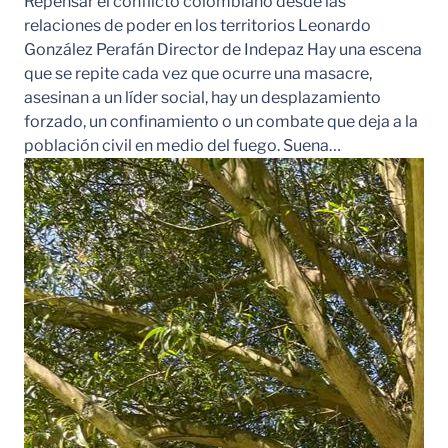
Repensar el conflicto colombiano desde las
relaciones de poder en los territorios Leonardo
González Perafán Director de Indepaz Hay una escena
que se repite cada vez que ocurre una masacre,
asesinan a un líder social, hay un desplazamiento
forzado, un confinamiento o un combate que deja a la
población civil en medio del fuego. Suena…