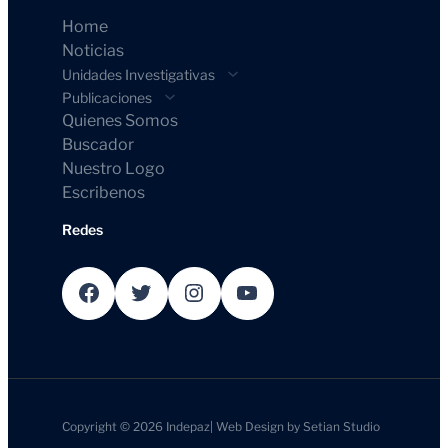
Home
Noticias
Unidades Investigativas
Publicaciones
Quienes Somos
Buscador
Nuestro Logo
Escribenos
Redes
Facebook
Twitter
Instagram
YouTube
Copyright © 2026
Indepaz
|
Web Design by
Setian Studio