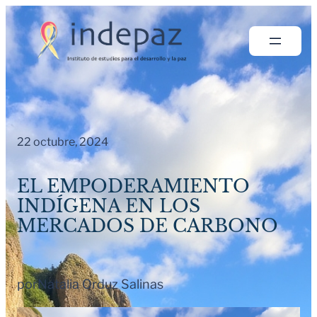
Saltar
al
contenido
22 octubre, 2024
EL EMPODERAMIENTO
INDÍGENA EN LOS
MERCADOS DE CARBONO
por
Natalia Orduz Salinas