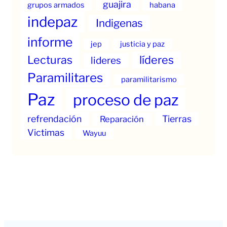
guajira
grupos armados
habana
indepaz
Indigenas
informe
jep
justicia y paz
Lecturas
líderes
lideres
Paramilitares
paramilitarismo
Paz
proceso de paz
refrendación
Tierras
Reparación
Victimas
Wayuu