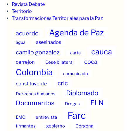
Revista Debate
Territorio
Transformaciones Territoriales para la Paz
Agenda de Paz
acuerdo
asesinados
agua
cauca
camilo gonzalez
carta
coca
cerrejon
Cese bilateral
Colombia
comunicado
cric
constituyente
Diplomado
Derechos humanos
ELN
Documentos
Drogas
Farc
EMC
entrevista
firmantes
gobierno
Gorgona