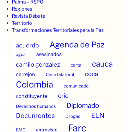
Palma – RSPO
Regiones
Revista Debate
Territorio
Transformaciones Territoriales para la Paz
Agenda de Paz
acuerdo
asesinados
agua
cauca
camilo gonzalez
carta
coca
cerrejon
Cese bilateral
Colombia
comunicado
cric
constituyente
Diplomado
Derechos humanos
ELN
Documentos
Drogas
Farc
EMC
entrevista