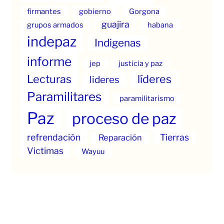
firmantes
gobierno
Gorgona
guajira
grupos armados
habana
indepaz
Indigenas
informe
jep
justicia y paz
Lecturas
líderes
lideres
Paramilitares
paramilitarismo
Paz
proceso de paz
refrendación
Tierras
Reparación
Victimas
Wayuu