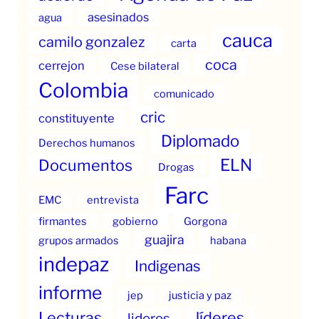
asesinados
agua
cauca
camilo gonzalez
carta
coca
cerrejon
Cese bilateral
Colombia
comunicado
cric
constituyente
Diplomado
Derechos humanos
ELN
Documentos
Drogas
Farc
EMC
entrevista
firmantes
gobierno
Gorgona
guajira
grupos armados
habana
indepaz
Indigenas
informe
jep
justicia y paz
Lecturas
líderes
lideres