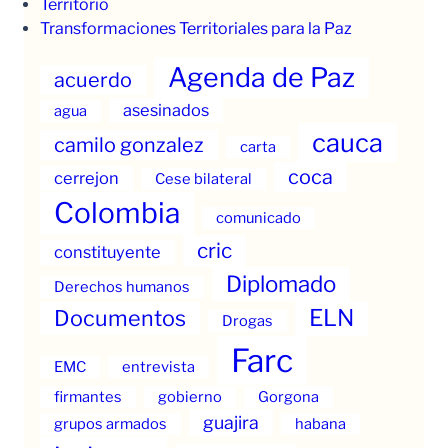
Territorio
Transformaciones Territoriales para la Paz
Agenda de Paz
acuerdo
asesinados
agua
cauca
camilo gonzalez
carta
coca
cerrejon
Cese bilateral
Colombia
comunicado
cric
constituyente
Diplomado
Derechos humanos
ELN
Documentos
Drogas
Farc
EMC
entrevista
firmantes
gobierno
Gorgona
guajira
grupos armados
habana