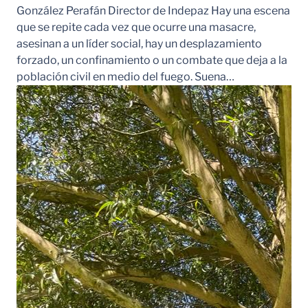
González Perafán Director de Indepaz Hay una escena
que se repite cada vez que ocurre una masacre,
asesinan a un líder social, hay un desplazamiento
forzado, un confinamiento o un combate que deja a la
población civil en medio del fuego. Suena…