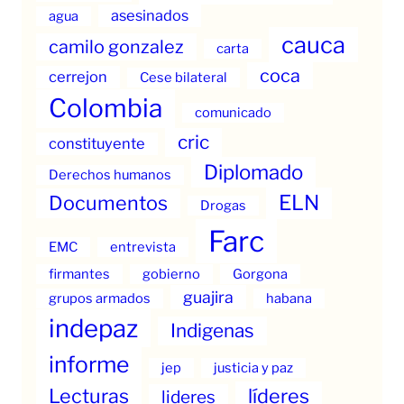
asesinados
agua
cauca
camilo gonzalez
carta
coca
cerrejon
Cese bilateral
Colombia
comunicado
cric
constituyente
Diplomado
Derechos humanos
ELN
Documentos
Drogas
Farc
EMC
entrevista
firmantes
gobierno
Gorgona
guajira
grupos armados
habana
indepaz
Indigenas
informe
jep
justicia y paz
Lecturas
líderes
lideres