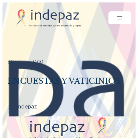
Saltar
al
contenido
30 marzo, 2010
ENCUESTAS Y VATICINIOS
por
Indepaz