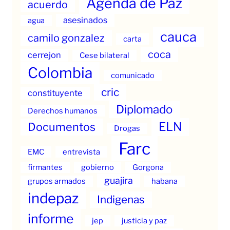
Agenda de Paz
acuerdo
asesinados
agua
cauca
camilo gonzalez
carta
coca
cerrejon
Cese bilateral
Colombia
comunicado
cric
constituyente
Diplomado
Derechos humanos
ELN
Documentos
Drogas
Farc
EMC
entrevista
firmantes
gobierno
Gorgona
guajira
grupos armados
habana
indepaz
Indigenas
informe
jep
justicia y paz