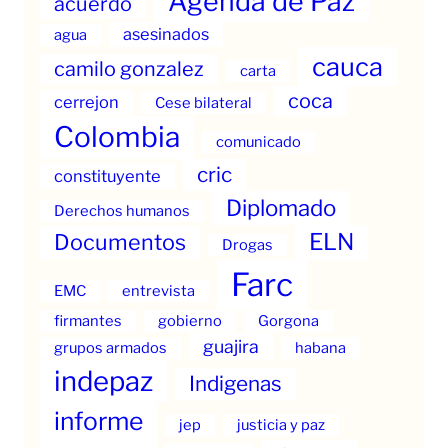
Agenda de Paz
acuerdo
asesinados
agua
cauca
camilo gonzalez
carta
coca
cerrejon
Cese bilateral
Colombia
comunicado
cric
constituyente
Diplomado
Derechos humanos
ELN
Documentos
Drogas
Farc
EMC
entrevista
firmantes
gobierno
Gorgona
guajira
grupos armados
habana
indepaz
Indigenas
informe
jep
justicia y paz