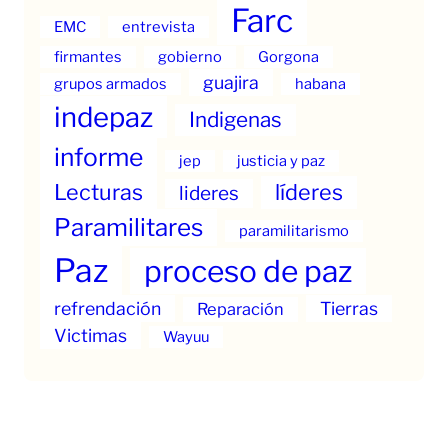
Farc
EMC
entrevista
firmantes
gobierno
Gorgona
guajira
grupos armados
habana
indepaz
Indigenas
informe
jep
justicia y paz
Lecturas
líderes
lideres
Paramilitares
paramilitarismo
Paz
proceso de paz
refrendación
Tierras
Reparación
Victimas
Wayuu