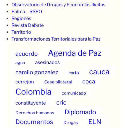
Observatorio de Drogas y Economías Ilícitas
Palma – RSPO
Regiones
Revista Debate
Territorio
Transformaciones Territoriales para la Paz
Agenda de Paz
acuerdo
asesinados
agua
cauca
camilo gonzalez
carta
coca
cerrejon
Cese bilateral
Colombia
comunicado
cric
constituyente
Diplomado
Derechos humanos
ELN
Documentos
Drogas