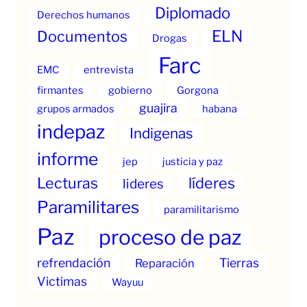
Diplomado
Derechos humanos
ELN
Documentos
Drogas
Farc
EMC
entrevista
firmantes
gobierno
Gorgona
guajira
grupos armados
habana
indepaz
Indigenas
informe
jep
justicia y paz
Lecturas
líderes
lideres
Paramilitares
paramilitarismo
Paz
proceso de paz
refrendación
Tierras
Reparación
Victimas
Wayuu