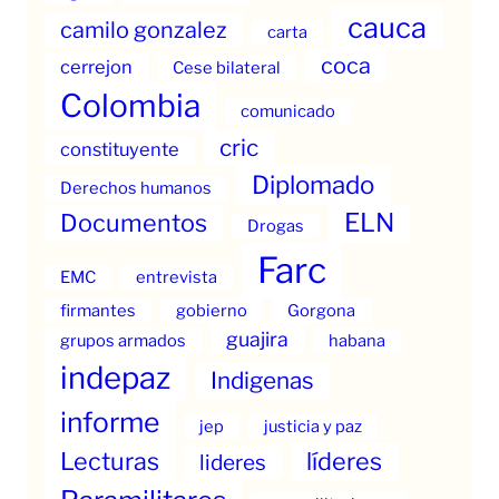
cauca
camilo gonzalez
carta
coca
cerrejon
Cese bilateral
Colombia
comunicado
cric
constituyente
Diplomado
Derechos humanos
ELN
Documentos
Drogas
Farc
EMC
entrevista
firmantes
gobierno
Gorgona
guajira
grupos armados
habana
indepaz
Indigenas
informe
jep
justicia y paz
Lecturas
líderes
lideres