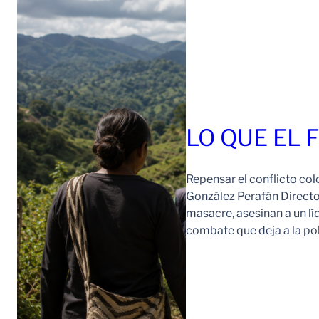
LO QUE EL 
Repensar el conflicto col
González Perafán Directo
masacre, asesinan a un lí
combate que deja a la po