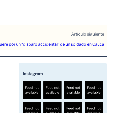
Artículo siguiente
uere por un “disparo accidental” de un soldado en Cauca
Instagram
Feed not
Feed not
Feed not
Feed not
available
available
available
available
Feed not
Feed not
Feed not
Feed not
available
available
available
available