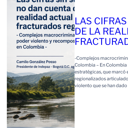
LAS CIFRAS
DE LA REAL
FRACTURAD
-Complejos macrocriminal
Colombia – En Colombia 
estratégicas, que marcó e
regionalizados articulad
violento que se han dad