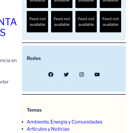
ENTA
Feed not
Feed not
Feed not
Feed not
available
available
available
available
OS
Redes
encia en
Facebook
Twitter
Instagram
YouTube
oder
Temas
Ambiente, Energía y Comunidades
Artículos y Noticias