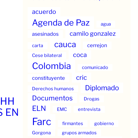
acuerdo
Agenda de Paz
agua
camilo gonzalez
asesinados
cauca
cerrejon
carta
coca
Cese bilateral
Colombia
comunicado
cric
constituyente
Diplomado
Derechos humanos
Documentos
.HH
Drogas
ELN
S EN
EMC
entrevista
Farc
firmantes
gobierno
Gorgona
grupos armados