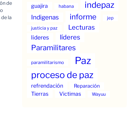
indepaz
ión de
guajira
habana
to
informe
Indigenas
 de la
jep
Lecturas
justicia y paz
líderes
lideres
Paramilitares
Paz
paramilitarismo
proceso de paz
refrendación
Reparación
Tierras
Victimas
Wayuu