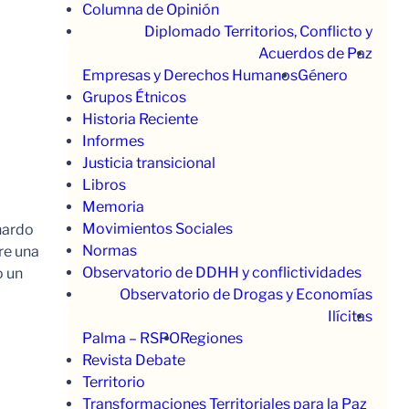
Columna de Opinión
Diplomado Territorios, Conflicto y
Acuerdos de Paz
Empresas y Derechos Humanos
Género
Grupos Étnicos
Historia Reciente
Informes
Justicia transicional
Libros
Memoria
Movimientos Sociales
nardo
Normas
re una
Observatorio de DDHH y conflictividades
o un
Observatorio de Drogas y Economías
Ilícitas
Palma – RSPO
Regiones
Revista Debate
Territorio
Transformaciones Territoriales para la Paz