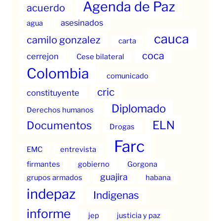
Agenda de Paz
acuerdo
asesinados
agua
cauca
camilo gonzalez
carta
coca
cerrejon
Cese bilateral
Colombia
comunicado
cric
constituyente
Diplomado
Derechos humanos
ELN
Documentos
Drogas
Farc
EMC
entrevista
firmantes
gobierno
Gorgona
guajira
grupos armados
habana
indepaz
Indigenas
informe
jep
justicia y paz