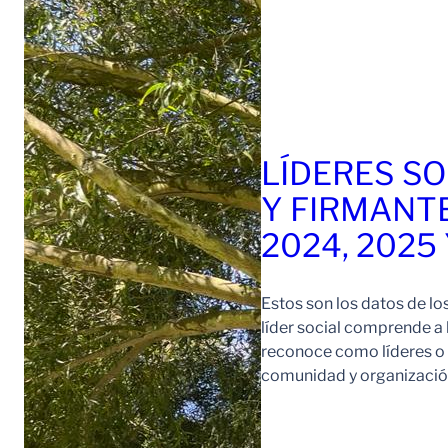
LÍDERES SO
Y FIRMANT
2024, 2025
Estos son los datos de lo
líder social comprende a
reconoce como líderes o l
comunidad y organización