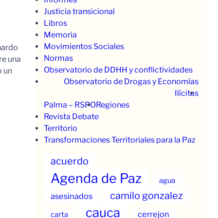
Justicia transicional
Libros
Memoria
Movimientos Sociales
nardo
Normas
re una
Observatorio de DDHH y conflictividades
o un
Observatorio de Drogas y Economías
Ilícitas
Palma – RSPO
Regiones
Revista Debate
Territorio
Transformaciones Territoriales para la Paz
acuerdo
Agenda de Paz
agua
camilo gonzalez
asesinados
cauca
cerrejon
carta