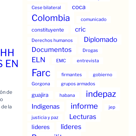
coca
Cese bilateral
Colombia
comunicado
cric
constituyente
Diplomado
Derechos humanos
Documentos
.HH
Drogas
ELN
S EN
EMC
entrevista
Farc
firmantes
gobierno
Gorgona
grupos armados
indepaz
ión de
guajira
habana
to
informe
Indigenas
 de la
jep
Lecturas
justicia y paz
líderes
lideres