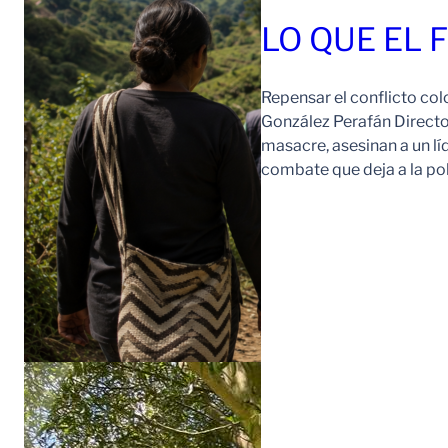
LO QUE EL 
Repensar el conflicto col
González Perafán Directo
masacre, asesinan a un lí
combate que deja a la po