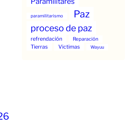
Paramilitares
Paz
paramilitarismo
proceso de paz
refrendación
Reparación
Tierras
Victimas
Wayuu
26