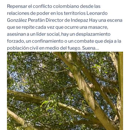
Repensar el conflicto colombiano desde las
relaciones de poder en los territorios Leonardo
González Perafán Director de Indepaz Hay una escena
que se repite cada vez que ocurre una masacre,
asesinan a un líder social, hay un desplazamiento
forzado, un confinamiento o un combate que deja a la
población civil en medio del fuego. Suena…