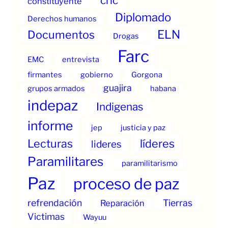
cric
constituyente
Diplomado
Derechos humanos
ELN
Documentos
Drogas
Farc
EMC
entrevista
firmantes
gobierno
Gorgona
guajira
grupos armados
habana
indepaz
Indigenas
informe
jep
justicia y paz
Lecturas
líderes
lideres
Paramilitares
paramilitarismo
Paz
proceso de paz
refrendación
Tierras
Reparación
Victimas
Wayuu