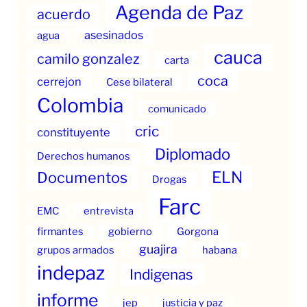
Agenda de Paz
acuerdo
asesinados
agua
cauca
camilo gonzalez
carta
coca
cerrejon
Cese bilateral
Colombia
comunicado
cric
constituyente
Diplomado
Derechos humanos
ELN
Documentos
Drogas
Farc
EMC
entrevista
firmantes
gobierno
Gorgona
guajira
grupos armados
habana
indepaz
Indigenas
informe
jep
justicia y paz