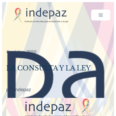
Saltar
al
contenido
4 octubre, 2010
LA CONSULTA Y LA LEY
por
Indepaz