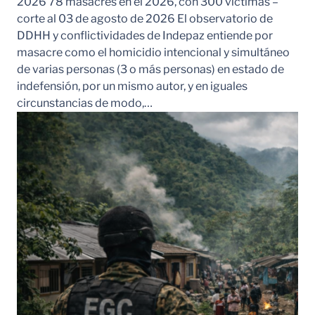
2026 78 masacres en el 2026, con 300 víctimas –
corte al 03 de agosto de 2026 El observatorio de
DDHH y conflictividades de Indepaz entiende por
masacre como el homicidio intencional y simultáneo
de varias personas (3 o más personas) en estado de
indefensión, por un mismo autor, y en iguales
circunstancias de modo,…