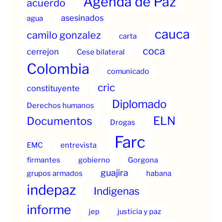
Agenda de Paz
acuerdo
asesinados
agua
cauca
camilo gonzalez
carta
coca
cerrejon
Cese bilateral
Colombia
comunicado
cric
constituyente
Diplomado
Derechos humanos
ELN
Documentos
Drogas
Farc
EMC
entrevista
firmantes
gobierno
Gorgona
guajira
grupos armados
habana
indepaz
Indigenas
informe
jep
justicia y paz