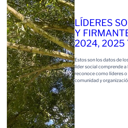
LÍDERES SO
Y FIRMANT
2024, 2025
Estos son los datos de lo
líder social comprende a
reconoce como líderes o l
comunidad y organización