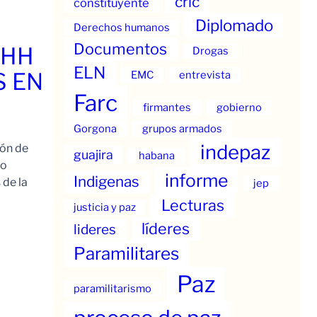
cric
constituyente
Diplomado
Derechos humanos
Documentos
.HH
Drogas
ELN
S EN
EMC
entrevista
Farc
firmantes
gobierno
Gorgona
grupos armados
indepaz
ión de
guajira
habana
to
informe
Indigenas
 de la
jep
Lecturas
justicia y paz
líderes
lideres
Paramilitares
Paz
paramilitarismo