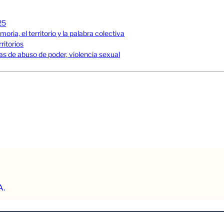
25
ia, el territorio y la palabra colectiva
ritorios
s de abuso de poder, violencia sexual
A.