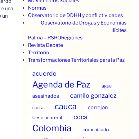
Movimientos Sociales
nardo
Normas
re una
Observatorio de DDHH y conflictividades
o un
Observatorio de Drogas y Economías
Ilícitas
Palma – RSPO
Regiones
Revista Debate
Territorio
Transformaciones Territoriales para la Paz
acuerdo
Agenda de Paz
agua
camilo gonzalez
asesinados
cauca
cerrejon
carta
coca
Cese bilateral
Colombia
comunicado