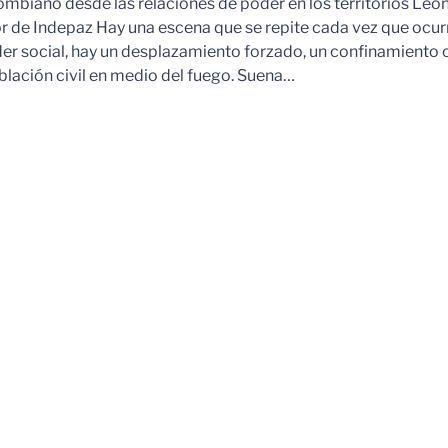
ombiano desde las relaciones de poder en los territorios Leo
r de Indepaz Hay una escena que se repite cada vez que ocur
der social, hay un desplazamiento forzado, un confinamiento 
blación civil en medio del fuego. Suena…