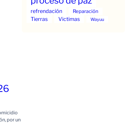
proceso de paz
refrendación
Reparación
Tierras
Victimas
Wayuu
26
omicidio
ón, por un