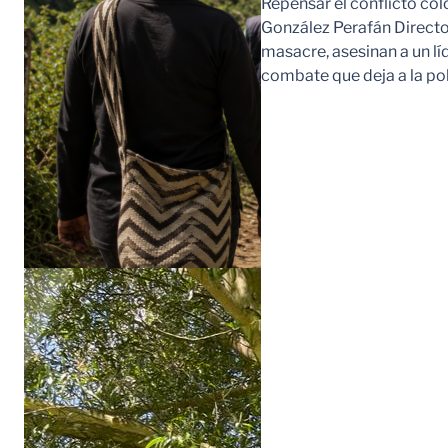
Repensar el conflicto col
González Perafán Directo
masacre, asesinan a un lí
combate que deja a la po