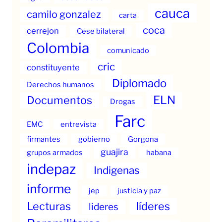
cauca
camilo gonzalez
carta
coca
cerrejon
Cese bilateral
Colombia
comunicado
cric
constituyente
Diplomado
Derechos humanos
ELN
Documentos
Drogas
Farc
EMC
entrevista
firmantes
gobierno
Gorgona
guajira
grupos armados
habana
indepaz
Indigenas
informe
jep
justicia y paz
Lecturas
líderes
lideres