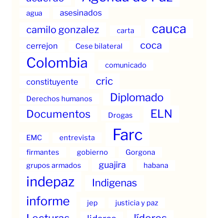
asesinados
agua
cauca
camilo gonzalez
carta
coca
cerrejon
Cese bilateral
Colombia
comunicado
cric
constituyente
Diplomado
Derechos humanos
ELN
Documentos
Drogas
Farc
EMC
entrevista
firmantes
gobierno
Gorgona
guajira
grupos armados
habana
indepaz
Indigenas
informe
jep
justicia y paz
Lecturas
líderes