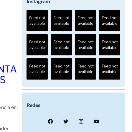
Instagram
Feed not
Feed not
Feed not
Feed not
available
available
available
available
Feed not
Feed not
Feed not
Feed not
available
available
available
available
ENTA
Feed not
Feed not
Feed not
Feed not
available
available
available
available
OS
Redes
encia en
Facebook
Twitter
Instagram
YouTube
oder