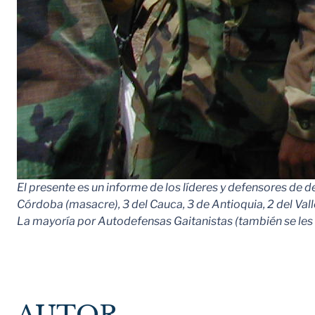
El presente es un informe de los líderes y defensores de
Córdoba (masacre), 3 del Cauca, 3 de Antioquia, 2 del Valle
La mayoría por Autodefensas Gaitanistas (también se les 
AUTOR