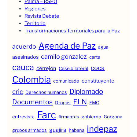
Palma – RSPO
Regiones
Revista Debate
Territorio
Transformaciones Territoriales para la Paz
Agenda de Paz
acuerdo
agua
camilo gonzalez
asesinados
carta
cauca
coca
cerrejon
Cese bilateral
Colombia
constituyente
comunicado
Diplomado
cric
Derechos humanos
ELN
Documentos
Drogas
EMC
Farc
entrevista
firmantes
gobierno
Gorgona
indepaz
guajira
grupos armados
habana