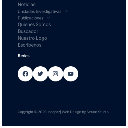
Noticias
Unidades Investigativas
Publicaciones
Quienes Somos
Buscador
Nuestro Logo
Escribenos
Redes
Facebook
Twitter
Instagram
YouTube
Copyright © 2026
Indepaz
|
Web Design by
Setian Studio