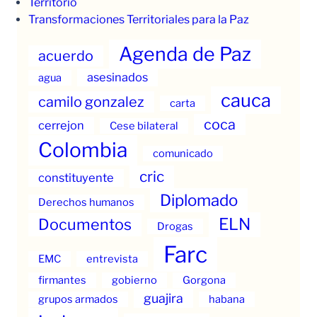
Territorio
Transformaciones Territoriales para la Paz
Agenda de Paz
acuerdo
asesinados
agua
cauca
camilo gonzalez
carta
coca
cerrejon
Cese bilateral
Colombia
comunicado
cric
constituyente
Diplomado
Derechos humanos
ELN
Documentos
Drogas
Farc
EMC
entrevista
firmantes
gobierno
Gorgona
guajira
grupos armados
habana