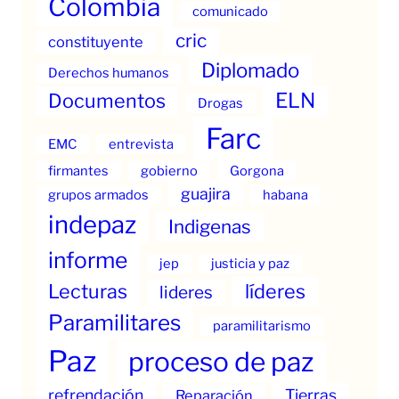
Colombia
comunicado
cric
constituyente
Diplomado
Derechos humanos
ELN
Documentos
Drogas
Farc
EMC
entrevista
firmantes
gobierno
Gorgona
guajira
grupos armados
habana
indepaz
Indigenas
informe
jep
justicia y paz
Lecturas
líderes
lideres
Paramilitares
paramilitarismo
Paz
proceso de paz
refrendación
Tierras
Reparación