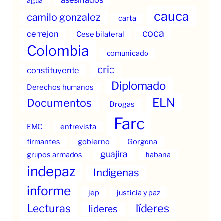
agua
cauca
camilo gonzalez
carta
coca
cerrejon
Cese bilateral
Colombia
comunicado
cric
constituyente
Diplomado
Derechos humanos
ELN
Documentos
Drogas
Farc
EMC
entrevista
firmantes
gobierno
Gorgona
guajira
grupos armados
habana
indepaz
Indigenas
informe
jep
justicia y paz
Lecturas
líderes
lideres