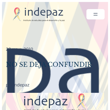
Saltar
al
contenido
20 mayo, 2010
NO SE DEJA CONFUNDIR
por
Indepaz