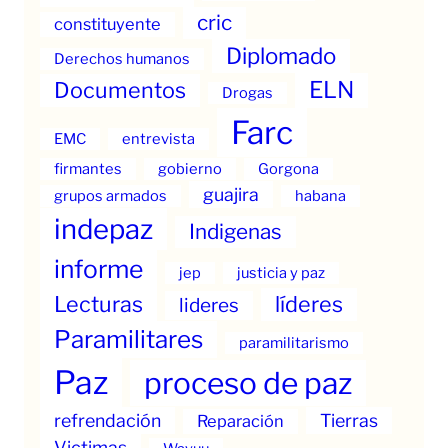
cric
constituyente
Diplomado
Derechos humanos
ELN
Documentos
Drogas
Farc
EMC
entrevista
firmantes
gobierno
Gorgona
guajira
grupos armados
habana
indepaz
Indigenas
informe
jep
justicia y paz
Lecturas
líderes
lideres
Paramilitares
paramilitarismo
Paz
proceso de paz
refrendación
Tierras
Reparación
Victimas