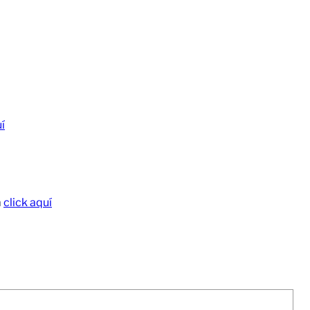
í
a
click aquí