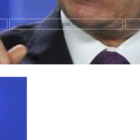
s
Observatorio De Drogas Y Economías Ilícitas
Polí