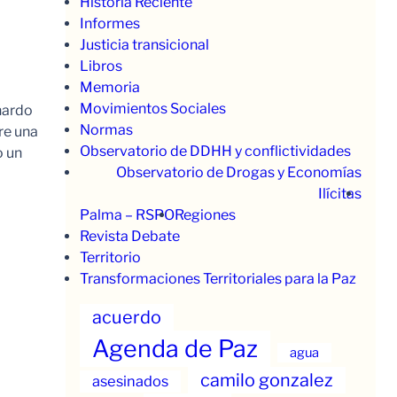
Historia Reciente
Informes
Justicia transicional
Libros
Memoria
Movimientos Sociales
nardo
Normas
re una
Observatorio de DDHH y conflictividades
o un
Observatorio de Drogas y Economías
Ilícitas
Palma – RSPO
Regiones
Revista Debate
Territorio
Transformaciones Territoriales para la Paz
acuerdo
Agenda de Paz
agua
camilo gonzalez
asesinados