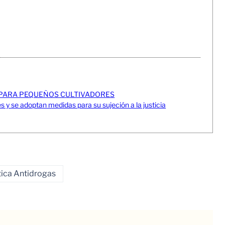
O PARA PEQUEÑOS CULTIVADORES
s y se adoptan medidas para su sujeción a la justicia
tica Antidrogas