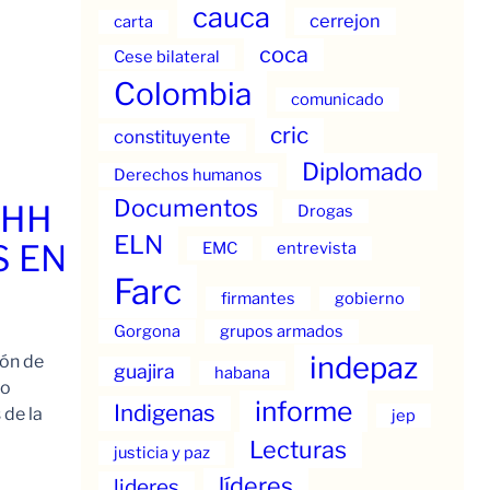
cauca
cerrejon
carta
coca
Cese bilateral
Colombia
comunicado
cric
constituyente
Diplomado
Derechos humanos
Documentos
.HH
Drogas
ELN
S EN
EMC
entrevista
Farc
firmantes
gobierno
Gorgona
grupos armados
indepaz
ión de
guajira
habana
to
informe
Indigenas
 de la
jep
Lecturas
justicia y paz
líderes
lideres