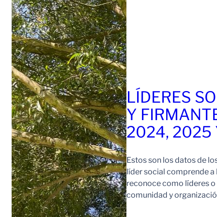
LÍDERES SO
Y FIRMANT
2024, 2025
Estos son los datos de lo
líder social comprende a
reconoce como líderes o l
comunidad y organización