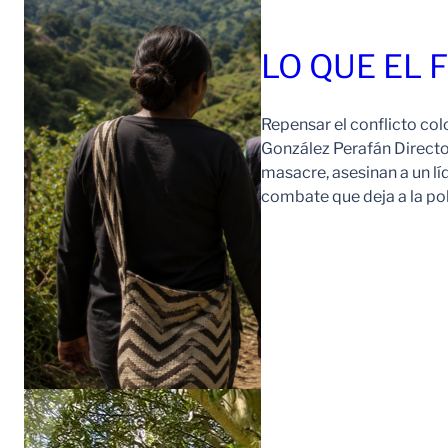
LO QUE EL 
Repensar el conflicto col
González Perafán Directo
masacre, asesinan a un lí
combate que deja a la po