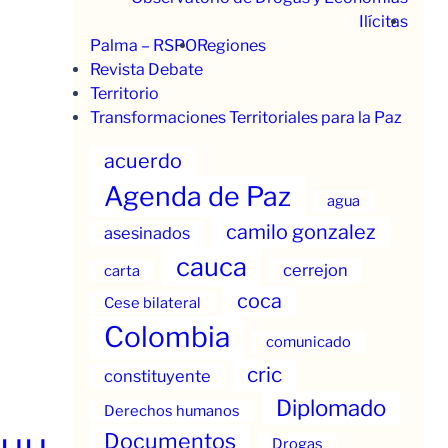
Ilícitas
Palma – RSPO
Regiones
Revista Debate
Territorio
Transformaciones Territoriales para la Paz
acuerdo
Agenda de Paz
agua
camilo gonzalez
asesinados
cauca
cerrejon
carta
coca
Cese bilateral
Colombia
comunicado
cric
constituyente
Diplomado
Derechos humanos
Documentos
Drogas