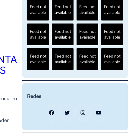
Feed not
Feed not
Feed not
Feed not
available
available
available
available
Feed not
Feed not
Feed not
Feed not
available
available
available
available
ENTA
Feed not
Feed not
Feed not
Feed not
available
available
available
available
OS
Redes
encia en
Facebook
Twitter
Instagram
YouTube
oder