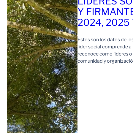
LÍDERES SO
Y FIRMANT
2024, 2025
Estos son los datos de lo
líder social comprende a
reconoce como líderes o l
comunidad y organización