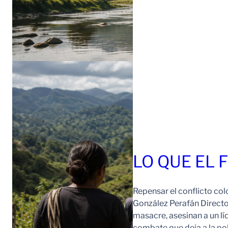
LO QUE EL 
Repensar el conflicto col
González Perafán Directo
masacre, asesinan a un lí
combate que deja a la po