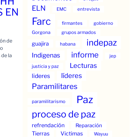
.HH
ELN
S EN
EMC
entrevista
Farc
firmantes
gobierno
Gorgona
grupos armados
indepaz
ión de
guajira
habana
to
informe
Indigenas
 de la
jep
Lecturas
justicia y paz
líderes
lideres
Paramilitares
Paz
paramilitarismo
proceso de paz
refrendación
Reparación
Tierras
Victimas
Wayuu