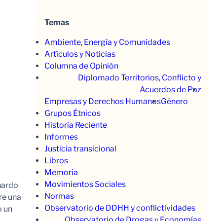
Temas
Ambiente, Energía y Comunidades
Artículos y Noticias
Columna de Opinión
Diplomado Territorios, Conflicto y
Acuerdos de Paz
Empresas y Derechos Humanos
Género
Grupos Étnicos
Historia Reciente
Informes
Justicia transicional
Libros
Memoria
Movimientos Sociales
nardo
Normas
re una
Observatorio de DDHH y conflictividades
o un
Observatorio de Drogas y Economías