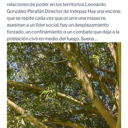
relaciones de poder en los territorios Leonardo
González Perafán Director de Indepaz Hay una escena
que se repite cada vez que ocurre una masacre,
asesinan a un líder social, hay un desplazamiento
forzado, un confinamiento o un combate que deja a la
población civil en medio del fuego. Suena…