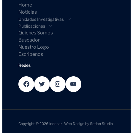
Home
Noticias
Unidades Investigativas
Publicaciones
Quienes Somos
Buscador
Nuestro Logo
Escribenos
Redes
Facebook
Twitter
Instagram
YouTube
Copyright © 2026
Indepaz
|
Web Design by
Setian Studio