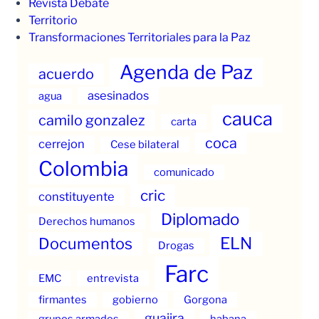
Revista Debate
Territorio
Transformaciones Territoriales para la Paz
Agenda de Paz
acuerdo
asesinados
agua
cauca
camilo gonzalez
carta
coca
cerrejon
Cese bilateral
Colombia
comunicado
cric
constituyente
Diplomado
Derechos humanos
ELN
Documentos
Drogas
Farc
EMC
entrevista
firmantes
gobierno
Gorgona
guajira
grupos armados
habana