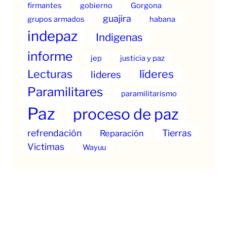
firmantes
gobierno
Gorgona
guajira
grupos armados
habana
indepaz
Indigenas
informe
jep
justicia y paz
Lecturas
líderes
lideres
Paramilitares
paramilitarismo
Paz
proceso de paz
refrendación
Tierras
Reparación
Victimas
Wayuu