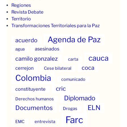
Regiones
Revista Debate
Territorio
Transformaciones Territoriales para la Paz
Agenda de Paz
acuerdo
asesinados
agua
cauca
camilo gonzalez
carta
coca
cerrejon
Cese bilateral
Colombia
comunicado
cric
constituyente
Diplomado
Derechos humanos
ELN
Documentos
Drogas
Farc
EMC
entrevista