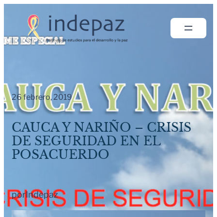
Saltar
al
contenido
26 febrero, 2019
CAUCA Y NARIÑO – CRISIS
DE SEGURIDAD EN EL
POSACUERDO
por
Indepaz