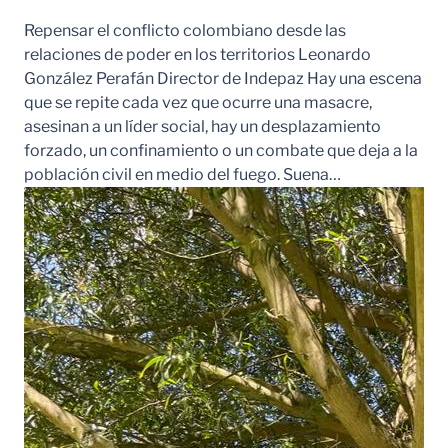
Repensar el conflicto colombiano desde las
relaciones de poder en los territorios Leonardo
González Perafán Director de Indepaz Hay una escena
que se repite cada vez que ocurre una masacre,
asesinan a un líder social, hay un desplazamiento
forzado, un confinamiento o un combate que deja a la
población civil en medio del fuego. Suena…