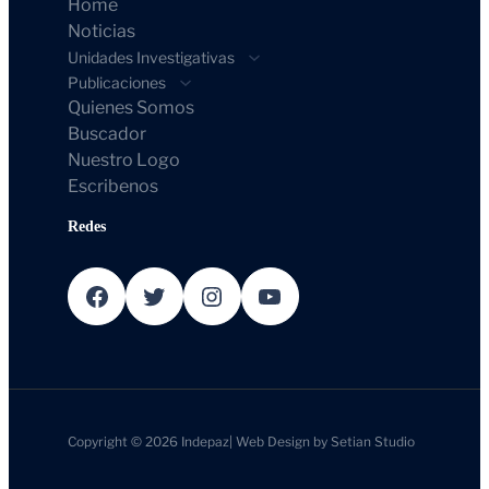
Home
Noticias
Unidades Investigativas
Publicaciones
Quienes Somos
Buscador
Nuestro Logo
Escribenos
Redes
Facebook
Twitter
Instagram
YouTube
Copyright © 2026
Indepaz
|
Web Design by
Setian Studio