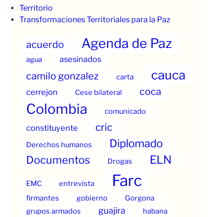
Territorio
Transformaciones Territoriales para la Paz
Agenda de Paz
acuerdo
asesinados
agua
cauca
camilo gonzalez
carta
coca
cerrejon
Cese bilateral
Colombia
comunicado
cric
constituyente
Diplomado
Derechos humanos
ELN
Documentos
Drogas
Farc
EMC
entrevista
firmantes
gobierno
Gorgona
guajira
grupos armados
habana