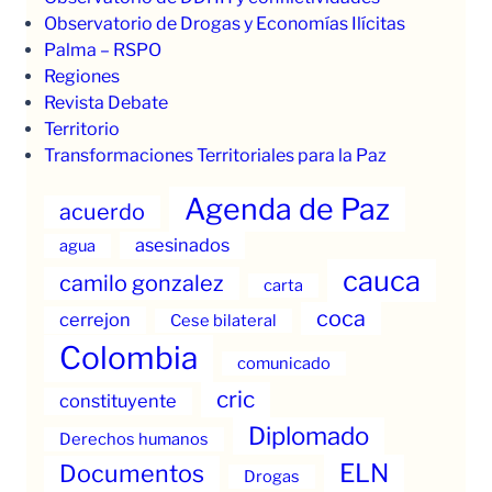
Observatorio de Drogas y Economías Ilícitas
Palma – RSPO
Regiones
Revista Debate
Territorio
Transformaciones Territoriales para la Paz
Agenda de Paz
acuerdo
asesinados
agua
cauca
camilo gonzalez
carta
coca
cerrejon
Cese bilateral
Colombia
comunicado
cric
constituyente
Diplomado
Derechos humanos
ELN
Documentos
Drogas