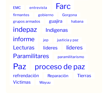
Farc
EMC
entrevista
firmantes
gobierno
Gorgona
guajira
grupos armados
habana
indepaz
Indigenas
informe
jep
justicia y paz
Lecturas
líderes
lideres
Paramilitares
paramilitarismo
Paz
proceso de paz
refrendación
Tierras
Reparación
Victimas
Wayuu