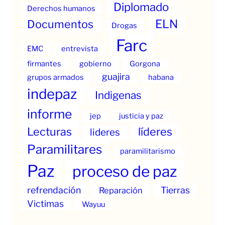
Diplomado
Derechos humanos
ELN
Documentos
Drogas
Farc
EMC
entrevista
firmantes
gobierno
Gorgona
guajira
grupos armados
habana
indepaz
Indigenas
informe
jep
justicia y paz
Lecturas
líderes
lideres
Paramilitares
paramilitarismo
Paz
proceso de paz
refrendación
Tierras
Reparación
Victimas
Wayuu