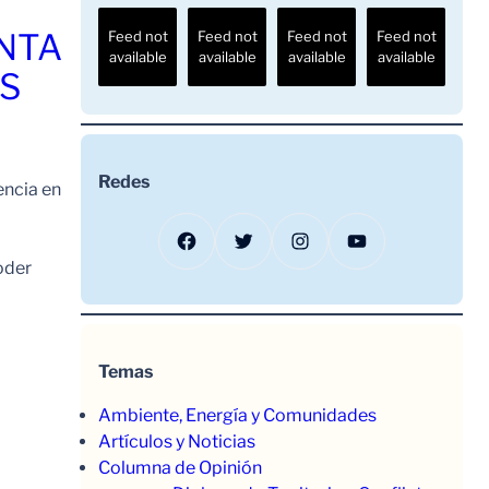
ENTA
Feed not
Feed not
Feed not
Feed not
available
available
available
available
OS
Redes
encia en
Facebook
Twitter
Instagram
YouTube
oder
Temas
Ambiente, Energía y Comunidades
Artículos y Noticias
Columna de Opinión