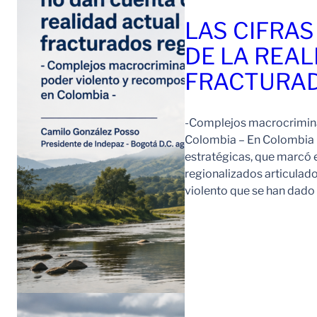
LAS CIFRAS
DE LA REAL
FRACTURAD
-Complejos macrocriminal
Colombia – En Colombia 
estratégicas, que marcó e
regionalizados articulad
violento que se han dad