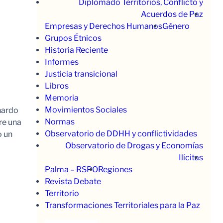
Diplomado Territorios, Conflicto y
Acuerdos de Paz
Empresas y Derechos Humanos
Género
Grupos Étnicos
Historia Reciente
Informes
Justicia transicional
Libros
Memoria
Movimientos Sociales
nardo
Normas
re una
Observatorio de DDHH y conflictividades
o un
Observatorio de Drogas y Economías
Ilícitas
Palma – RSPO
Regiones
Revista Debate
Territorio
Transformaciones Territoriales para la Paz