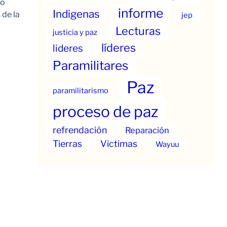
to
informe
Indigenas
 de la
jep
Lecturas
justicia y paz
líderes
lideres
Paramilitares
Paz
paramilitarismo
proceso de paz
refrendación
Reparación
Tierras
Victimas
Wayuu