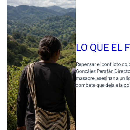
LO QUE EL 
Repensar el conflicto col
González Perafán Directo
masacre, asesinan a un lí
combate que deja a la po