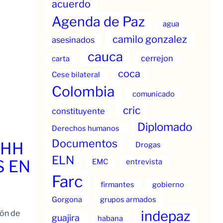
acuerdo
Agenda de Paz
agua
camilo gonzalez
asesinados
cauca
cerrejon
carta
coca
Cese bilateral
Colombia
comunicado
cric
constituyente
Diplomado
Derechos humanos
Documentos
.HH
Drogas
ELN
S EN
EMC
entrevista
Farc
firmantes
gobierno
Gorgona
grupos armados
indepaz
ión de
guajira
habana