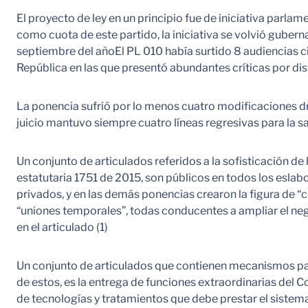
El proyecto de ley en un principio fue de iniciativa parla
como cuota de este partido, la iniciativa se volvió guber
septiembre del añoEl PL 010 había surtido 8 audiencias c
República en las que presentó abundantes críticas por dist
La ponencia sufrió por lo menos cuatro modificaciones drá
juicio mantuvo siempre cuatro líneas regresivas para la s
Un conjunto de articulados referidos a la sofisticación de 
estatutaria 1751 de 2015, son públicos en todos los eslabo
privados, y en las demás ponencias crearon la figura de 
“uniones temporales”, todas conducentes a ampliar el nego
en el articulado (1)
Un conjunto de articulados que contienen mecanismos para
de estos, es la entrega de funciones extraordinarias del Co
de tecnologías y tratamientos que debe prestar el sistema 