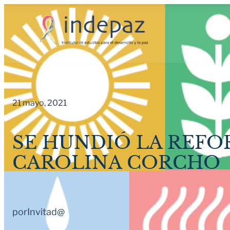
Saltar
al
contenido
21 mayo, 2021
SE HUNDIÓ LA REFOR
CAROLINA CORCHO
por
Invitad@