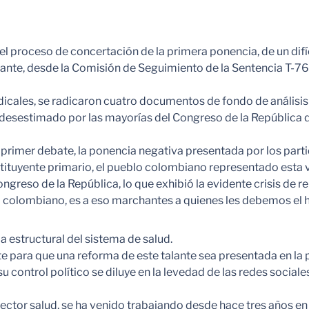
n el proceso de concertación de la primera ponencia, de un d
stante, desde la Comisión de Seguimiento de la Sentencia T-7
ndicales, se radicaron cuatro documentos de fondo de análisis
 desestimado por las mayorías del Congreso de la República q
l primer debate, la ponencia negativa presentada por los part
tituyente primario, el pueblo colombiano representado esta v
ongreso de la República, lo que exhibió la evidente crisis de 
lo colombiano, es a eso marchantes a quienes les debemos el 
 estructural del sistema de salud.
 para que una reforma de este talante sea presentada en la pr
control político se diluye en la levedad de las redes sociale
l sector salud, se ha venido trabajando desde hace tres años 