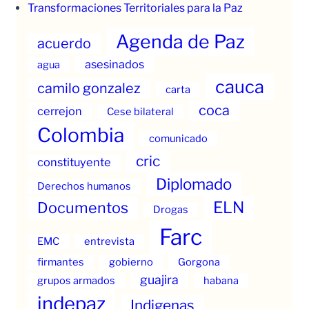
Transformaciones Territoriales para la Paz
Agenda de Paz
acuerdo
asesinados
agua
cauca
camilo gonzalez
carta
coca
cerrejon
Cese bilateral
Colombia
comunicado
cric
constituyente
Diplomado
Derechos humanos
ELN
Documentos
Drogas
Farc
EMC
entrevista
firmantes
gobierno
Gorgona
guajira
grupos armados
habana
indepaz
Indigenas