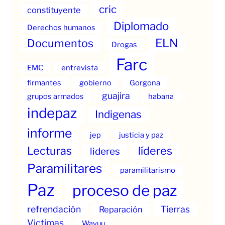
cric
constituyente
Diplomado
Derechos humanos
ELN
Documentos
Drogas
Farc
EMC
entrevista
firmantes
gobierno
Gorgona
guajira
grupos armados
habana
indepaz
Indigenas
informe
jep
justicia y paz
Lecturas
líderes
lideres
Paramilitares
paramilitarismo
Paz
proceso de paz
refrendación
Tierras
Reparación
Victimas
Wayuu