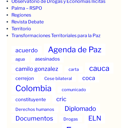
Observatorio de Drogas y Economías Ilícitas
Palma – RSPO
Regiones
Revista Debate
Territorio
Transformaciones Territoriales para la Paz
Agenda de Paz
acuerdo
asesinados
agua
cauca
camilo gonzalez
carta
coca
cerrejon
Cese bilateral
Colombia
comunicado
cric
constituyente
Diplomado
Derechos humanos
ELN
Documentos
Drogas