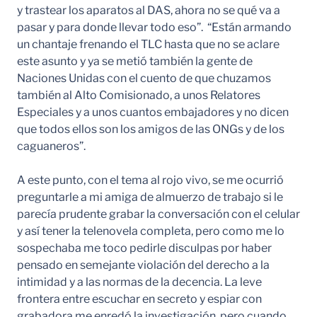
y trastear los aparatos al DAS, ahora no se qué va a
pasar y para donde llevar todo eso”. “Están armando
un chantaje frenando el TLC hasta que no se aclare
este asunto y ya se metió también la gente de
Naciones Unidas con el cuento de que chuzamos
también al Alto Comisionado, a unos Relatores
Especiales y a unos cuantos embajadores y no dicen
que todos ellos son los amigos de las ONGs y de los
caguaneros”.
A este punto, con el tema al rojo vivo, se me ocurrió
preguntarle a mi amiga de almuerzo de trabajo si le
parecía prudente grabar la conversación con el celular
y así tener la telenovela completa, pero como me lo
sospechaba me toco pedirle disculpas por haber
pensado en semejante violación del derecho a la
intimidad y a las normas de la decencia. La leve
frontera entre escuchar en secreto y espiar con
grabadora me enredó la investigación, pero cuando