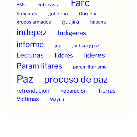
Farc
EMC
entrevista
firmantes
gobierno
Gorgona
guajira
grupos armados
habana
indepaz
Indigenas
informe
jep
justicia y paz
Lecturas
líderes
lideres
Paramilitares
paramilitarismo
Paz
proceso de paz
refrendación
Tierras
Reparación
Victimas
Wayuu