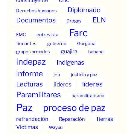
constituyente
Diplomado
Derechos humanos
ELN
Documentos
Drogas
Farc
EMC
entrevista
firmantes
gobierno
Gorgona
guajira
grupos armados
habana
indepaz
Indigenas
informe
jep
justicia y paz
Lecturas
líderes
lideres
Paramilitares
paramilitarismo
Paz
proceso de paz
refrendación
Tierras
Reparación
Victimas
Wayuu