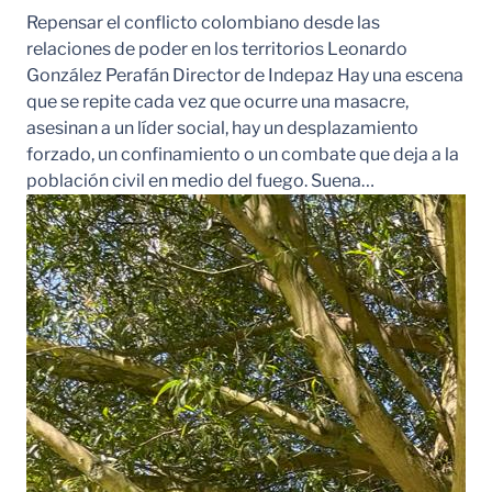
Repensar el conflicto colombiano desde las
relaciones de poder en los territorios Leonardo
González Perafán Director de Indepaz Hay una escena
que se repite cada vez que ocurre una masacre,
asesinan a un líder social, hay un desplazamiento
forzado, un confinamiento o un combate que deja a la
población civil en medio del fuego. Suena…