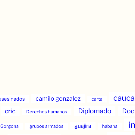
cauca
camilo gonzalez
asesinados
carta
Diplomado
Doc
cric
Derechos humanos
i
guajira
Gorgona
grupos armados
habana