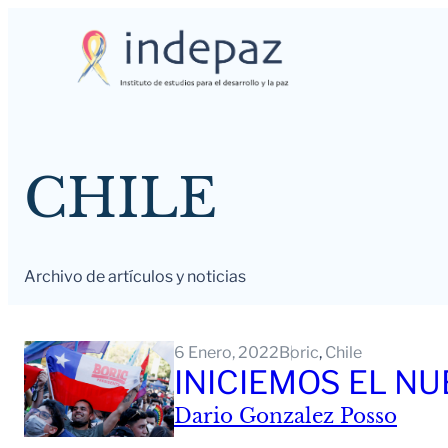
Saltar
al
contenido
CHILE
Archivo de artículos y noticias
6 Enero, 2022
Boric
, 
Chile
INICIEMOS EL NU
Dario Gonzalez Posso