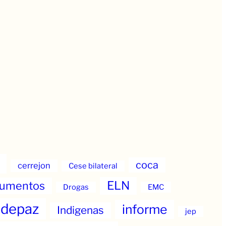
coca
cerrejon
Cese bilateral
ELN
umentos
Drogas
EMC
ndepaz
informe
Indigenas
jep