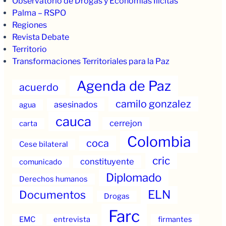
Observatorio de Drogas y Economías Ilícitas
Palma – RSPO
Regiones
Revista Debate
Territorio
Transformaciones Territoriales para la Paz
Agenda de Paz
acuerdo
camilo gonzalez
asesinados
agua
cauca
cerrejon
carta
Colombia
coca
Cese bilateral
cric
constituyente
comunicado
Diplomado
Derechos humanos
ELN
Documentos
Drogas
Farc
EMC
entrevista
firmantes