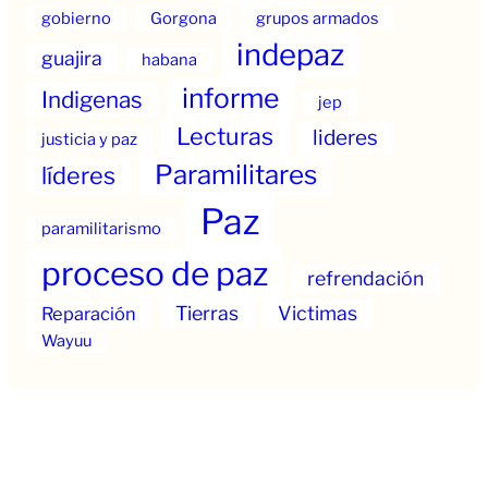
gobierno
Gorgona
grupos armados
indepaz
guajira
habana
informe
Indigenas
jep
Lecturas
lideres
justicia y paz
Paramilitares
líderes
Paz
paramilitarismo
proceso de paz
refrendación
Tierras
Victimas
Reparación
Wayuu