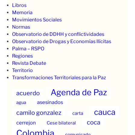
Libros
Memoria
Movimientos Sociales
Normas
Observatorio de DDHH y conflictividades
Observatorio de Drogas y Economías Ilícitas
Palma – RSPO
Regiones
Revista Debate
Territorio
Transformaciones Territoriales para la Paz
Agenda de Paz
acuerdo
asesinados
agua
cauca
camilo gonzalez
carta
coca
cerrejon
Cese bilateral
Colombia
comunicado