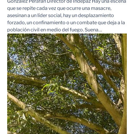
González Perafán Director de Indepaz Hay una escena
que se repite cada vez que ocurre una masacre,
asesinan a un líder social, hay un desplazamiento
forzado, un confinamiento o un combate que deja a la
población civil en medio del fuego. Suena…