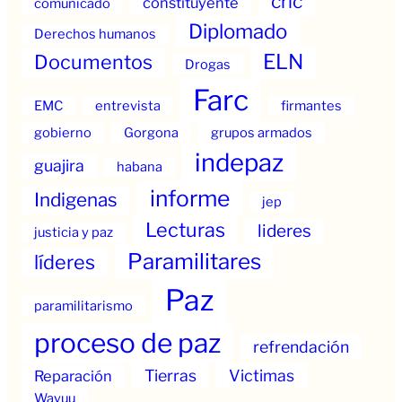
cric
constituyente
comunicado
Diplomado
Derechos humanos
ELN
Documentos
Drogas
Farc
EMC
entrevista
firmantes
gobierno
Gorgona
grupos armados
indepaz
guajira
habana
informe
Indigenas
jep
Lecturas
lideres
justicia y paz
Paramilitares
líderes
Paz
paramilitarismo
proceso de paz
refrendación
Tierras
Victimas
Reparación
Wayuu