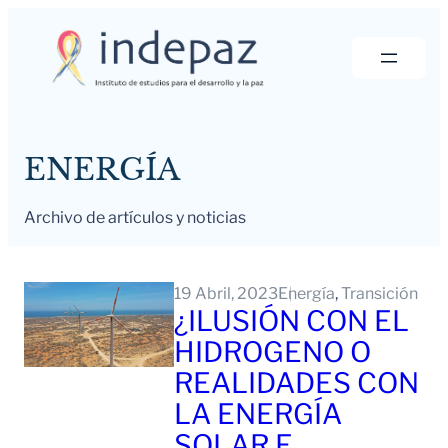
Saltar
al
contenido
ENERGÍA
Archivo de artículos y noticias
19 Abril, 2023
Energía
, 
Transición
¿ILUSIÓN CON EL
HIDROGENO O
REALIDADES CON
LA ENERGÍA
SOLAR E