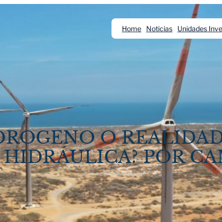
Home
Noticias
Unidades Inve
IDROGENO O REALIDA
E HIDRÁULICA? POR C