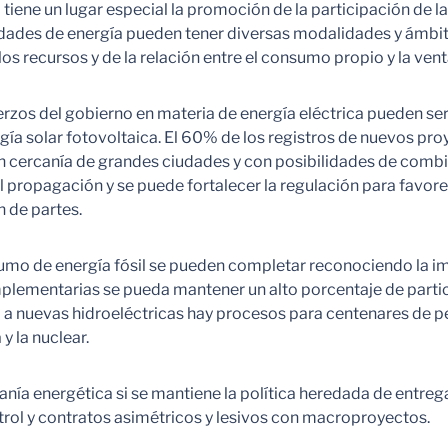
ica tiene un lugar especial la promoción de la participación 
idades de energía pueden tener diversas modalidades y ámbitos
los recursos y de la relación entre el consumo propio y la ven
sfuerzos del gobierno en materia de energía eléctrica pueden
ergía solar fotovoltaica. El 60% de los registros de nuevos p
 en cercanía de grandes ciudades y con posibilidades de comb
l propagación y se puede fortalecer la regulación para favo
n de partes.
sumo de energía fósil se pueden completar reconociendo la im
lementarias se pueda mantener un alto porcentaje de particip
anto a nuevas hidroeléctricas hay procesos para centenares de
 la nuclear.
ranía energética si se mantiene la política heredada de entregar
ontrol y contratos asimétricos y lesivos con macroproyectos.