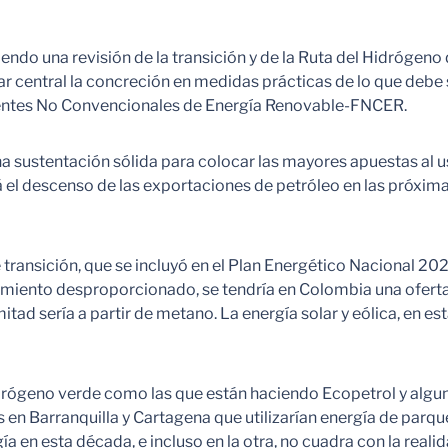
do una revisión de la transición y de la Ruta del Hidrógeno 
r central la concreción en medidas prácticas de lo que debe si
Fuentes No Convencionales de Energía Renovable-FNCER.
a sustentación sólida para colocar las mayores apuestas al uso
á el descenso de las exportaciones de petróleo en las próxim
 transición, que se incluyó en el Plan Energético Nacional 20
miento desproporcionado, se tendría en Colombia una oferta en
tad sería a partir de metano. La energía solar y eólica, en es
rógeno verde como las que están haciendo Ecopetrol y algun
en Barranquilla y Cartagena que utilizarían energía de parqu
gía en esta década, e incluso en la otra, no cuadra con la rea