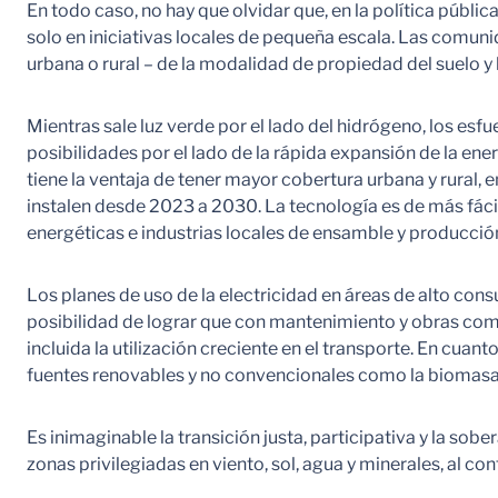
En todo caso, no hay que olvidar que, en la política públ
solo en iniciativas locales de pequeña escala. Las comun
urbana o rural – de la modalidad de propiedad del suelo y 
Mientras sale luz verde por el lado del hidrógeno, los e
posibilidades por el lado de la rápida expansión de la en
tiene la ventaja de tener mayor cobertura urbana y rural,
instalen desde 2023 a 2030. La tecnología es de más fáci
energéticas e industrias locales de ensamble y producció
Los planes de uso de la electricidad en áreas de alto con
posibilidad de lograr que con mantenimiento y obras comp
incluida la utilización creciente en el transporte. En cu
fuentes renovables y no convencionales como la biomasa y
Es inimaginable la transición justa, participativa y la sobe
zonas privilegiadas en viento, sol, agua y minerales, al c