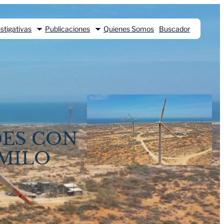
stigativas
Publicaciones
Quienes Somos
Buscador
DES CON
AMILO