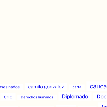
cauca
camilo gonzalez
asesinados
carta
Diplomado
Doc
cric
Derechos humanos