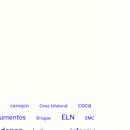
coca
cerrejon
Cese bilateral
ELN
umentos
Drogas
EMC