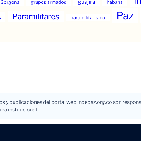
i
guajira
Gorgona
grupos armados
habana
Paz
Paramilitares
s
paramilitarismo
los y publicaciones del portal web indepaz.org.co son respons
ra institucional.