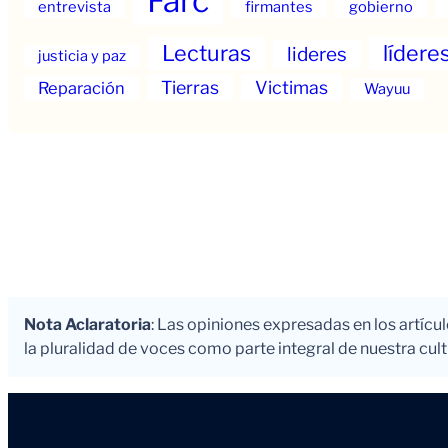
Farc
entrevista
firmantes
gobierno
Lecturas
lídere
lideres
justicia y paz
Tierras
Victimas
Reparación
Wayuu
Nota Aclaratoria
: Las opiniones expresadas en los artícu
la pluralidad de voces como parte integral de nuestra cultu