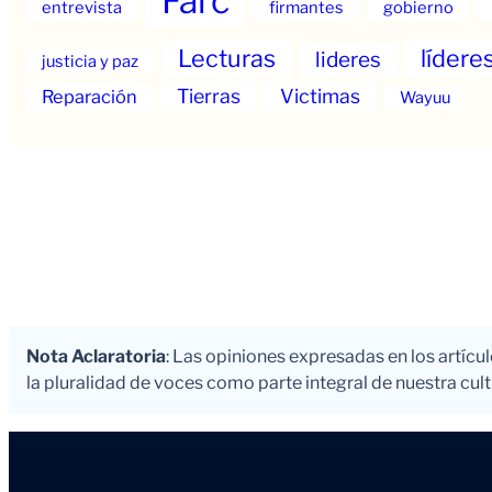
Farc
entrevista
firmantes
gobierno
Lecturas
lídere
lideres
justicia y paz
Tierras
Victimas
Reparación
Wayuu
Nota Aclaratoria
: Las opiniones expresadas en los artícu
la pluralidad de voces como parte integral de nuestra cultu