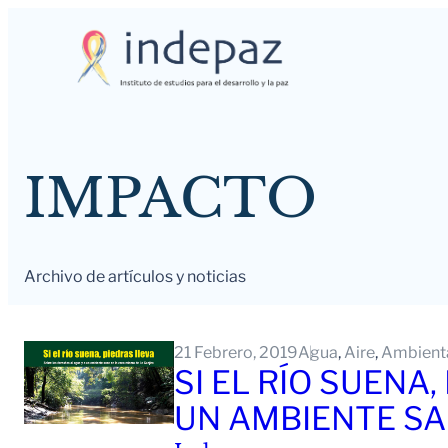
Saltar
al
contenido
IMPACTO
Archivo de artículos y noticias
21 Febrero, 2019
Agua
, 
Aire
, 
Ambient
SI EL RÍO SUENA
UN AMBIENTE SA