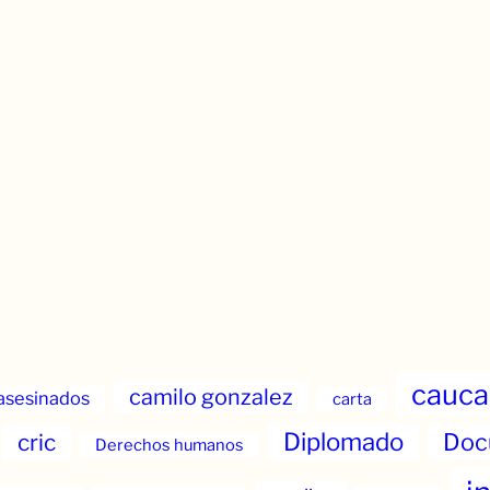
cauca
camilo gonzalez
asesinados
carta
Diplomado
Doc
cric
Derechos humanos