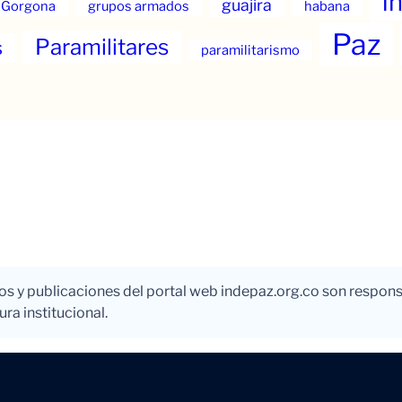
i
guajira
Gorgona
grupos armados
habana
Paz
Paramilitares
s
paramilitarismo
los y publicaciones del portal web indepaz.org.co son respons
ra institucional.