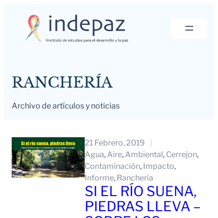
Saltar
al
contenido
RANCHERÍA
Archivo de artículos y noticias
21 Febrero, 2019
Agua
, 
Aire
, 
Ambiental
, 
Cerrejon
, 
Contaminación
, 
Impacto
, 
Informe
, 
Ranchería
SI EL RÍO SUENA,
PIEDRAS LLEVA –