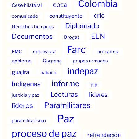
Colombia
coca
Cese bilateral
cric
constituyente
comunicado
Diplomado
Derechos humanos
ELN
Documentos
Drogas
Farc
EMC
entrevista
firmantes
gobierno
Gorgona
grupos armados
indepaz
guajira
habana
informe
Indigenas
jep
Lecturas
lideres
justicia y paz
Paramilitares
líderes
Paz
paramilitarismo
proceso de paz
refrendación