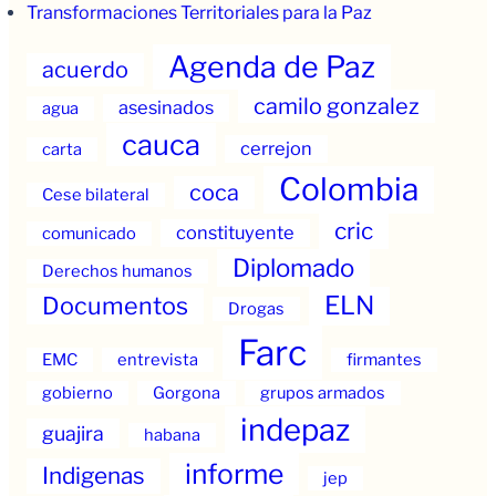
Transformaciones Territoriales para la Paz
Agenda de Paz
acuerdo
camilo gonzalez
asesinados
agua
cauca
cerrejon
carta
Colombia
coca
Cese bilateral
cric
constituyente
comunicado
Diplomado
Derechos humanos
ELN
Documentos
Drogas
Farc
EMC
entrevista
firmantes
gobierno
Gorgona
grupos armados
indepaz
guajira
habana
informe
Indigenas
jep