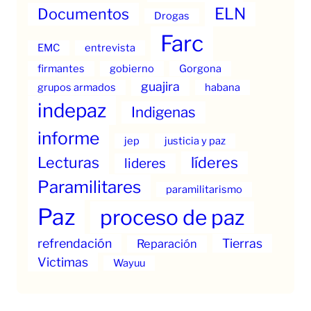
ELN
Documentos
Drogas
Farc
EMC
entrevista
firmantes
gobierno
Gorgona
guajira
grupos armados
habana
indepaz
Indigenas
informe
jep
justicia y paz
Lecturas
líderes
lideres
Paramilitares
paramilitarismo
Paz
proceso de paz
refrendación
Tierras
Reparación
Victimas
Wayuu