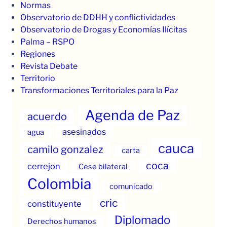
Normas
Observatorio de DDHH y conflictividades
Observatorio de Drogas y Economías Ilícitas
Palma – RSPO
Regiones
Revista Debate
Territorio
Transformaciones Territoriales para la Paz
Agenda de Paz
acuerdo
asesinados
agua
cauca
camilo gonzalez
carta
coca
cerrejon
Cese bilateral
Colombia
comunicado
cric
constituyente
Diplomado
Derechos humanos