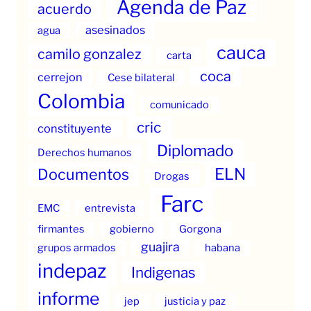
Agenda de Paz
acuerdo
asesinados
agua
cauca
camilo gonzalez
carta
coca
cerrejon
Cese bilateral
Colombia
comunicado
cric
constituyente
Diplomado
Derechos humanos
ELN
Documentos
Drogas
Farc
EMC
entrevista
firmantes
gobierno
Gorgona
guajira
grupos armados
habana
indepaz
Indigenas
informe
jep
justicia y paz